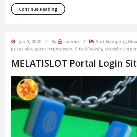
Melatigame Situs Slot BNI Online Ga
Continue Reading
Jan 5, 2026
By
admin
Slot Gampang Max
pusat slot gacor
,
rtpmaxwin
,
SitusMaxwin
,
situsslotterpe
MELATISLOT Portal Login S