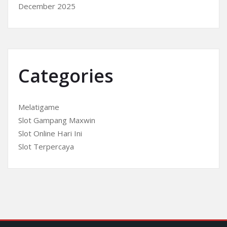
December 2025
Categories
Melatigame
Slot Gampang Maxwin
Slot Online Hari Ini
Slot Terpercaya