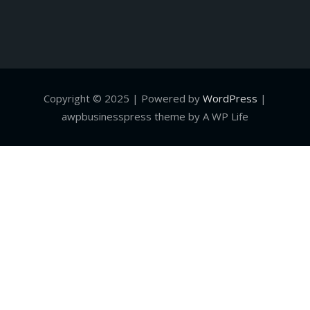
Copyright © 2025 | Powered by
WordPress
|
awpbusinesspress theme by A WP Life