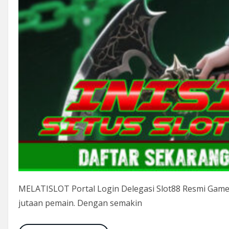
MELATISLOT Portal Login Delegasi Slot88 Resmi Game O
jutaan pemain. Dengan semakin