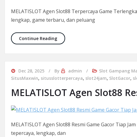
MELATISLOT Agen Slot88 Terpercaya Game Terlengkap 2
lengkap, game terbaru, dan peluang
MELATISLOT Agen Slot88 Terpercaya
Continue Reading
Dec 28, 2025
By
admin
Slot Gampang M
SitusMaxwin
,
situsslotterpercaya
,
slot24jam
,
SlotGacor
,
s
MELATISLOT Agen Slot88 Re
MELATISLOT Agen Slot88 Resmi Game Gacor Tiap Jam Di 
tepercaya, lengkap, dan