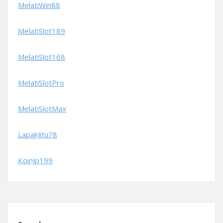
MelatiWin88
MelatiSlot189
MelatiSlot168
MelatiSlotPro
MelatiSlotMax
LapakJitu78
KoinJp199