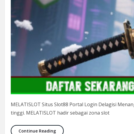
MELATISLOT Situs Slot88 Portal Login Delagisi Mena
tinggi. MELATISLOT hadir sebagai zona slot
MELATISLOT Situs Slot88 Portal Log
Continue Reading