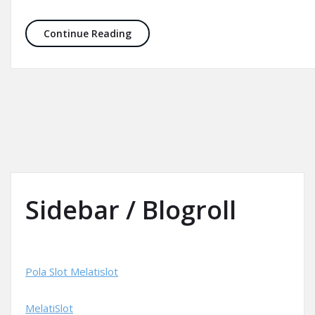
MELATISLOT Agen Slot88 Resmi Game
Continue Reading
Posts pagination
Sidebar / Blogroll
Pola Slot Melatislot
MelatiSlot