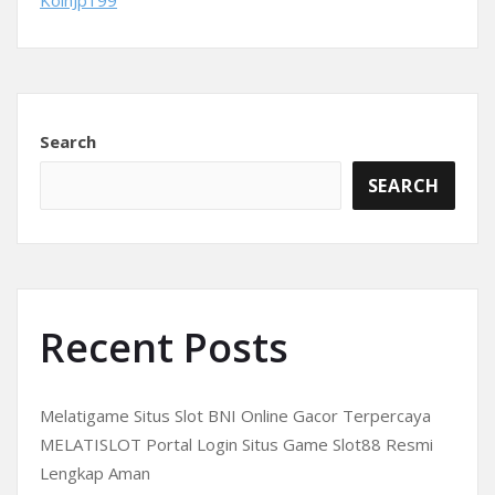
Search
SEARCH
Recent Posts
Melatigame Situs Slot BNI Online Gacor Terpercaya
MELATISLOT Portal Login Situs Game Slot88 Resmi
Lengkap Aman