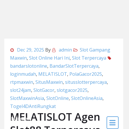
Skip to the content
Dec 29, 2025
By
admin
Slot Gampang
Maxwin
,
Slot Online Hari Ini
,
Slot Terpercaya
bandarslotonline
,
BandarSlotTerpercaya
,
loginmudah
,
MELATISLOT
,
PolaGacor2025
,
rtpmaxwin
,
SitusMaxwin
,
situsslotterpercaya
,
slot24jam
,
SlotGacor
,
slotgacor2025
,
SlotMaxwinAsia
,
SlotOnline
,
SlotOnlineAsia
,
Togel4DAntiRungkat
MELATISLOT Agen
Melatigame
Slot Online Terpercaya Gampang Maxwin Hari Ini