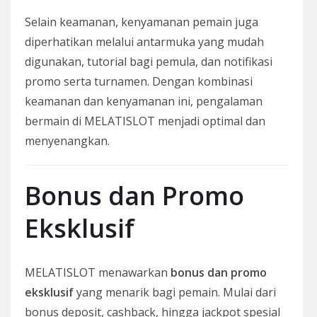
Selain keamanan, kenyamanan pemain juga
diperhatikan melalui antarmuka yang mudah
digunakan, tutorial bagi pemula, dan notifikasi
promo serta turnamen. Dengan kombinasi
keamanan dan kenyamanan ini, pengalaman
bermain di MELATISLOT menjadi optimal dan
menyenangkan.
Bonus dan Promo
Eksklusif
MELATISLOT menawarkan
bonus dan promo
eksklusif
yang menarik bagi pemain. Mulai dari
bonus deposit, cashback, hingga jackpot spesial