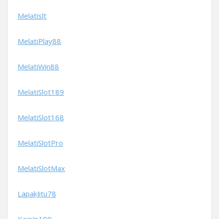
Melatislt
MelatiPlay88
MelatiWin88
MelatiSlot189
MelatiSlot168
MelatiSlotPro
MelatiSlotMax
LapakJitu78
KoinJp199