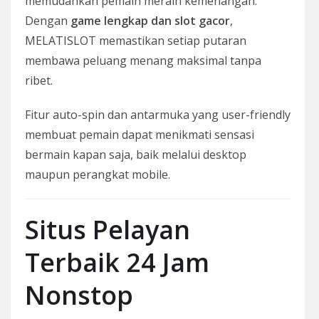
memudahkan pemain meraih kemenangan.
Dengan
game lengkap dan slot gacor
,
MELATISLOT memastikan setiap putaran
membawa peluang menang maksimal tanpa
ribet.
Fitur auto-spin dan antarmuka yang user-friendly
membuat pemain dapat menikmati sensasi
bermain kapan saja, baik melalui desktop
maupun perangkat mobile.
Situs Pelayan
Terbaik 24 Jam
Nonstop