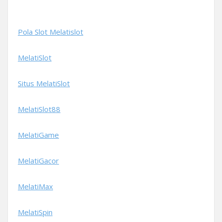
Pola Slot Melatislot
MelatiSlot
Situs MelatiSlot
MelatiSlot88
MelatiGame
MelatiGacor
MelatiMax
MelatiSpin