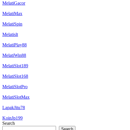
MelatiGacor
MelatiMax
MelatiSpin
Melatislt
MelatiPlay88
MelatiWin88
MelatiSlot189
MelatiSlot168
MelatiSlotPro
MelatiSlotMax
LapakJitu78
KoinJp199
Search
Search