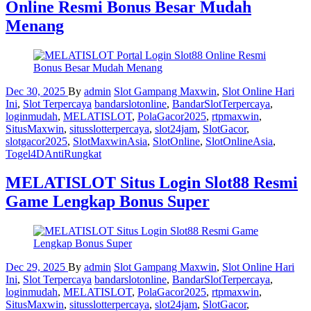
Online Resmi Bonus Besar Mudah
Menang
Dec 30, 2025
By
admin
Slot Gampang Maxwin
,
Slot Online Hari
Ini
,
Slot Terpercaya
bandarslotonline
,
BandarSlotTerpercaya
,
loginmudah
,
MELATISLOT
,
PolaGacor2025
,
rtpmaxwin
,
SitusMaxwin
,
situsslotterpercaya
,
slot24jam
,
SlotGacor
,
slotgacor2025
,
SlotMaxwinAsia
,
SlotOnline
,
SlotOnlineAsia
,
Togel4DAntiRungkat
MELATISLOT Situs Login Slot88 Resmi
Game Lengkap Bonus Super
Dec 29, 2025
By
admin
Slot Gampang Maxwin
,
Slot Online Hari
Ini
,
Slot Terpercaya
bandarslotonline
,
BandarSlotTerpercaya
,
loginmudah
,
MELATISLOT
,
PolaGacor2025
,
rtpmaxwin
,
SitusMaxwin
,
situsslotterpercaya
,
slot24jam
,
SlotGacor
,