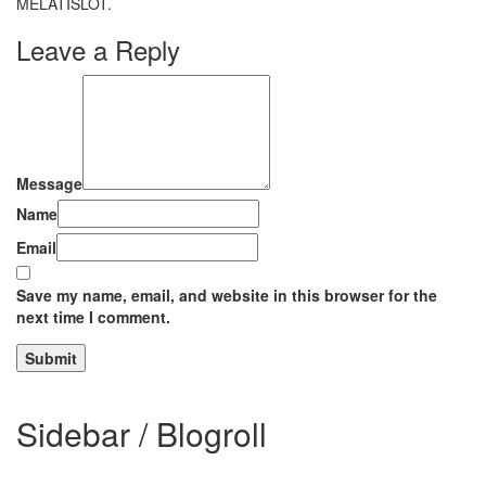
MELATISLOT.
Leave a Reply
Message
Name
Email
Save my name, email, and website in this browser for the
next time I comment.
Sidebar / Blogroll