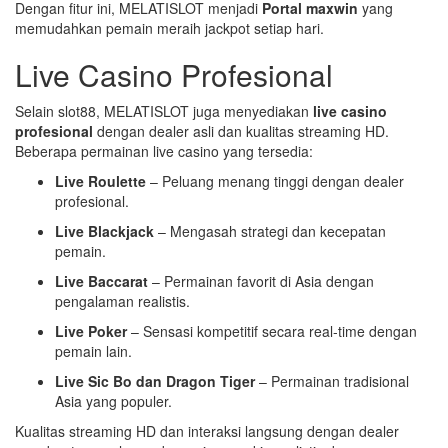
Dengan fitur ini, MELATISLOT menjadi
Portal maxwin
yang
memudahkan pemain meraih jackpot setiap hari.
Live Casino Profesional
Selain slot88, MELATISLOT juga menyediakan
live casino
profesional
dengan dealer asli dan kualitas streaming HD.
Beberapa permainan live casino yang tersedia:
Live Roulette
– Peluang menang tinggi dengan dealer
profesional.
Live Blackjack
– Mengasah strategi dan kecepatan
pemain.
Live Baccarat
– Permainan favorit di Asia dengan
pengalaman realistis.
Live Poker
– Sensasi kompetitif secara real-time dengan
pemain lain.
Live Sic Bo dan Dragon Tiger
– Permainan tradisional
Asia yang populer.
Kualitas streaming HD dan interaksi langsung dengan dealer