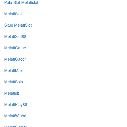
Pola Slot Melatislot
MelatiSlot
Situs MelatiSlot
MelatiSlot88
MelatiGame
MelatiGacor
MelatiMax
MelatiSpin
Melatislt
MelatiPlay88
MelatiWin88
MelatiSlot189