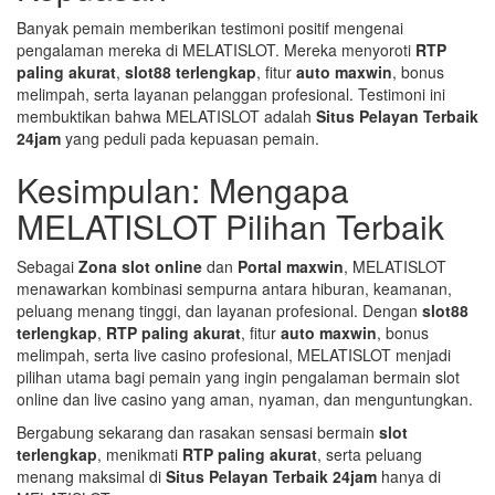
Banyak pemain memberikan testimoni positif mengenai
pengalaman mereka di MELATISLOT. Mereka menyoroti
RTP
paling akurat
,
slot88 terlengkap
, fitur
auto maxwin
, bonus
melimpah, serta layanan pelanggan profesional. Testimoni ini
membuktikan bahwa MELATISLOT adalah
Situs Pelayan Terbaik
24jam
yang peduli pada kepuasan pemain.
Kesimpulan: Mengapa
MELATISLOT Pilihan Terbaik
Sebagai
Zona slot online
dan
Portal maxwin
, MELATISLOT
menawarkan kombinasi sempurna antara hiburan, keamanan,
peluang menang tinggi, dan layanan profesional. Dengan
slot88
terlengkap
,
RTP paling akurat
, fitur
auto maxwin
, bonus
melimpah, serta live casino profesional, MELATISLOT menjadi
pilihan utama bagi pemain yang ingin pengalaman bermain slot
online dan live casino yang aman, nyaman, dan menguntungkan.
Bergabung sekarang dan rasakan sensasi bermain
slot
terlengkap
, menikmati
RTP paling akurat
, serta peluang
menang maksimal di
Situs Pelayan Terbaik 24jam
hanya di