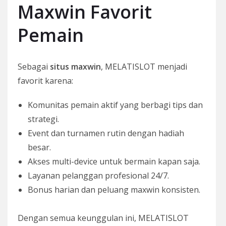
Maxwin Favorit
Pemain
Sebagai
situs maxwin
, MELATISLOT menjadi
favorit karena:
Komunitas pemain aktif yang berbagi tips dan
strategi.
Event dan turnamen rutin dengan hadiah
besar.
Akses multi-device untuk bermain kapan saja.
Layanan pelanggan profesional 24/7.
Bonus harian dan peluang maxwin konsisten.
Dengan semua keunggulan ini, MELATISLOT