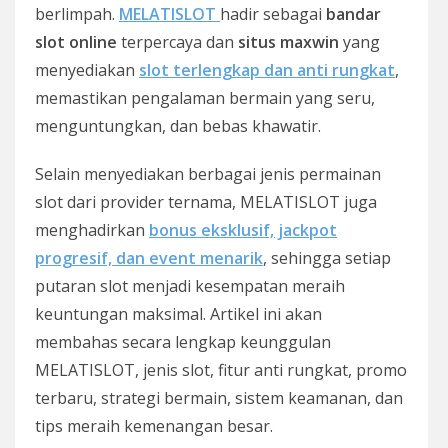
berlimpah.
MELATISLOT
hadir sebagai
bandar
slot online
terpercaya dan
situs maxwin
yang
menyediakan
slot terlengkap dan anti rungkat
,
memastikan pengalaman bermain yang seru,
menguntungkan, dan bebas khawatir.
Selain menyediakan berbagai jenis permainan
slot dari provider ternama, MELATISLOT juga
menghadirkan
bonus eksklusif, jackpot
progresif, dan event menarik
, sehingga setiap
putaran slot menjadi kesempatan meraih
keuntungan maksimal. Artikel ini akan
membahas secara lengkap keunggulan
MELATISLOT, jenis slot, fitur anti rungkat, promo
terbaru, strategi bermain, sistem keamanan, dan
tips meraih kemenangan besar.