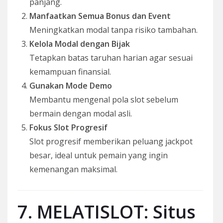
panjang.
Manfaatkan Semua Bonus dan Event
Meningkatkan modal tanpa risiko tambahan.
Kelola Modal dengan Bijak
Tetapkan batas taruhan harian agar sesuai
kemampuan finansial.
Gunakan Mode Demo
Membantu mengenal pola slot sebelum
bermain dengan modal asli.
Fokus Slot Progresif
Slot progresif memberikan peluang jackpot
besar, ideal untuk pemain yang ingin
kemenangan maksimal.
7. MELATISLOT: Situs