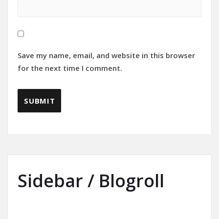
Save my name, email, and website in this browser
for the next time I comment.
Sidebar / Blogroll