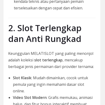
kendala teknis atau pertanyaan pemain
terselesaikan dengan cepat dan efisien.
2. Slot Terlengkap
dan Anti Rungkad
Keunggulan MELATISLOT yang paling menonjol
adalah koleksi
slot terlengkap
, mencakup
berbagai jenis permainan dari provider ternama:
Slot Klasik
: Mudah dimainkan, cocok untuk
pemula yang ingin memahami dasar slot
online.
Video Slot Modern
: Grafis memukau, animasi
halus, dan fitur bonus interaktif membuat