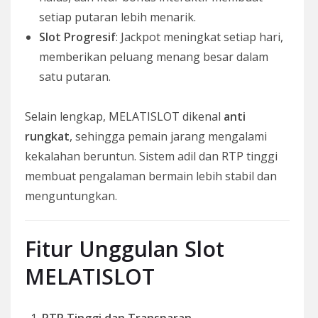
setiap putaran lebih menarik.
Slot Progresif
: Jackpot meningkat setiap hari,
memberikan peluang menang besar dalam
satu putaran.
Selain lengkap, MELATISLOT dikenal
anti
rungkat
, sehingga pemain jarang mengalami
kekalahan beruntun. Sistem adil dan RTP tinggi
membuat pengalaman bermain lebih stabil dan
menguntungkan.
Fitur Unggulan Slot
MELATISLOT
RTP Tinggi dan Transparan