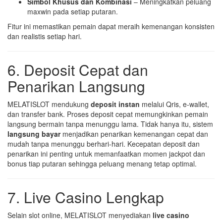
Simbol Khusus dan Kombinasi
– Meningkatkan peluang
maxwin pada setiap putaran.
Fitur ini memastikan pemain dapat meraih kemenangan konsisten
dan realistis setiap hari.
6. Deposit Cepat dan
Penarikan Langsung
MELATISLOT mendukung
deposit instan
melalui Qris, e-wallet,
dan transfer bank. Proses deposit cepat memungkinkan pemain
langsung bermain tanpa menunggu lama. Tidak hanya itu, sistem
langsung bayar
menjadikan penarikan kemenangan cepat dan
mudah tanpa menunggu berhari-hari. Kecepatan deposit dan
penarikan ini penting untuk memanfaatkan momen jackpot dan
bonus tiap putaran sehingga peluang menang tetap optimal.
7. Live Casino Lengkap
Selain slot online, MELATISLOT menyediakan
live casino