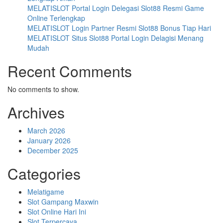
MELATISLOT Portal Login Delegasi Slot88 Resmi Game
Online Terlengkap
MELATISLOT Login Partner Resmi Slot88 Bonus Tiap Hari
MELATISLOT Situs Slot88 Portal Login Delagisi Menang
Mudah
Recent Comments
No comments to show.
Archives
March 2026
January 2026
December 2025
Categories
Melatigame
Slot Gampang Maxwin
Slot Online Hari Ini
Slot Terpercaya