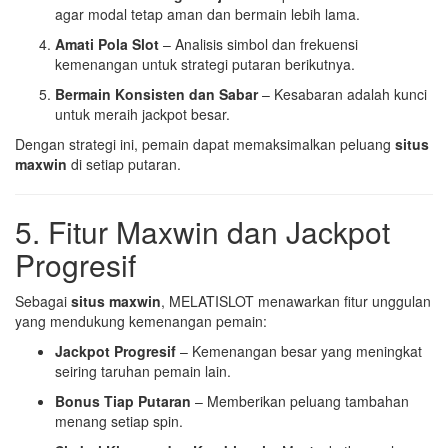
agar modal tetap aman dan bermain lebih lama.
Amati Pola Slot
– Analisis simbol dan frekuensi
kemenangan untuk strategi putaran berikutnya.
Bermain Konsisten dan Sabar
– Kesabaran adalah kunci
untuk meraih jackpot besar.
Dengan strategi ini, pemain dapat memaksimalkan peluang
situs
maxwin
di setiap putaran.
5. Fitur Maxwin dan Jackpot
Progresif
Sebagai
situs maxwin
, MELATISLOT menawarkan fitur unggulan
yang mendukung kemenangan pemain:
Jackpot Progresif
– Kemenangan besar yang meningkat
seiring taruhan pemain lain.
Bonus Tiap Putaran
– Memberikan peluang tambahan
menang setiap spin.