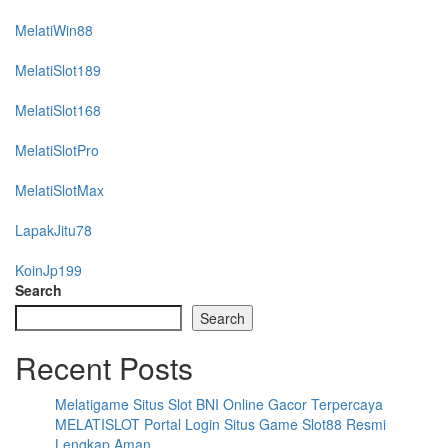
MelatiWin88
MelatiSlot189
MelatiSlot168
MelatiSlotPro
MelatiSlotMax
LapakJitu78
KoinJp199
Search
Search
Recent Posts
Melatigame Situs Slot BNI Online Gacor Terpercaya
MELATISLOT Portal Login Situs Game Slot88 Resmi
Lengkap Aman