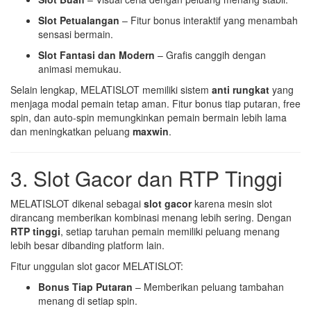
Slot Petualangan
– Fitur bonus interaktif yang menambah
sensasi bermain.
Slot Fantasi dan Modern
– Grafis canggih dengan
animasi memukau.
Selain lengkap, MELATISLOT memiliki sistem
anti rungkat
yang
menjaga modal pemain tetap aman. Fitur bonus tiap putaran, free
spin, dan auto-spin memungkinkan pemain bermain lebih lama
dan meningkatkan peluang
maxwin
.
3. Slot Gacor dan RTP Tinggi
MELATISLOT dikenal sebagai
slot gacor
karena mesin slot
dirancang memberikan kombinasi menang lebih sering. Dengan
RTP tinggi
, setiap taruhan pemain memiliki peluang menang
lebih besar dibanding platform lain.
Fitur unggulan slot gacor MELATISLOT:
Bonus Tiap Putaran
– Memberikan peluang tambahan
menang di setiap spin.