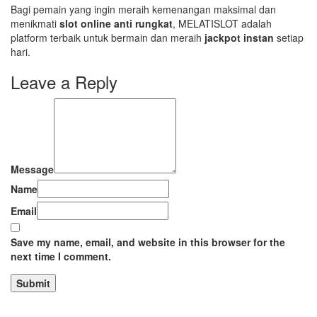
Bagi pemain yang ingin meraih kemenangan maksimal dan
menikmati
slot online anti rungkat
, MELATISLOT adalah
platform terbaik untuk bermain dan meraih
jackpot instan
setiap
hari.
Leave a Reply
Message
Name
Email
Save my name, email, and website in this browser for the
next time I comment.