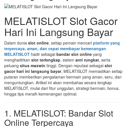
MELATISLOT Slot Gacor
Hari Ini Langsung Bayar
Dalam dunia
slot online
, setiap pemain mencari
platform yang
terpercaya, aman, dan cepat membayar kemenangan
.
MELATISLOT
hadir sebagai
bandar slot online
yang
menghadirkan
slot terlengkap
, sistem
anti rungkat
, serta
peluang
situs maxwin
tinggi. Dengan reputasi sebagai
slot
gacor hari ini langsung bayar
, MELATISLOT memastikan setiap
putaran memberikan pengalaman bermain yang aman, seru, dan
menguntungkan. Artikel ini akan membahas secara lengkap
MELATISLOT, mulai dari fitur unggulan, strategi bermain, bonus,
hingga tips meraih kemenangan optimal.
1. MELATISLOT: Bandar Slot
Online Terpercaya