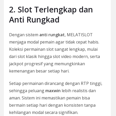
2. Slot Terlengkap dan
Anti Rungkad
Dengan sistem
anti rungkat
, MELATISLOT
menjaga modal pemain agar tidak cepat habis.
Koleksi permainan slot sangat lengkap, mulai
dari slot klasik hingga slot video modern, serta
jackpot progresif yang memungkinkan
kemenangan besar setiap hari.
Setiap permainan dirancang dengan RTP tinggi,
sehingga peluang
maxwin
lebih realistis dan
aman. Sistem ini memastikan pemain bisa
bermain setiap hari dengan konsisten tanpa
kehilangan modal secara signifikan.