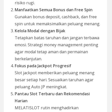
risiko rugi.
Manfaatkan Semua Bonus dan Free Spin
Gunakan bonus deposit, cashback, dan free
spin untuk memaksimalkan peluang menang.
Kelola Modal dengan Bijak
Tetapkan batas taruhan dan jangan terbawa
emosi. Strategi money management penting
agar modal tetap aman dan permainan
berkelanjutan.
Fokus pada Jackpot Progresif
Slot jackpot memberikan peluang menang
besar setiap hari. Sesuaikan taruhan agar
peluang Auto JP meningkat.
Pantau Slot Terbaru dan Rekomendasi
Harian
MELATISLOT rutin menghadirkan