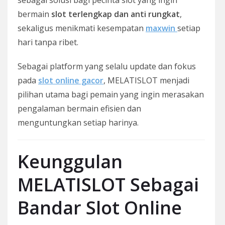
bermain
slot terlengkap dan anti rungkat
,
sekaligus menikmati kesempatan
maxwin
setiap
hari tanpa ribet.
Sebagai platform yang selalu update dan fokus
pada
slot online gacor
, MELATISLOT menjadi
pilihan utama bagi pemain yang ingin merasakan
pengalaman bermain efisien dan
menguntungkan setiap harinya.
Keunggulan
MELATISLOT Sebagai
Bandar Slot Online