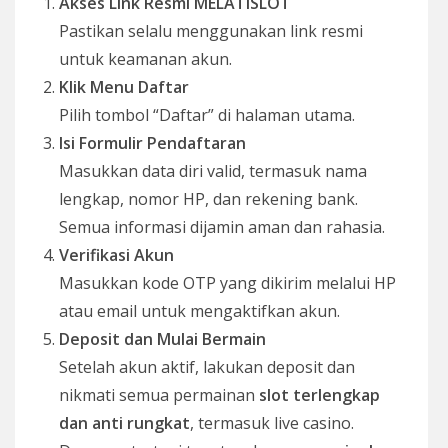
Akses Link Resmi MELATISLOT
Pastikan selalu menggunakan link resmi
untuk keamanan akun.
Klik Menu Daftar
Pilih tombol “Daftar” di halaman utama.
Isi Formulir Pendaftaran
Masukkan data diri valid, termasuk nama
lengkap, nomor HP, dan rekening bank.
Semua informasi dijamin aman dan rahasia.
Verifikasi Akun
Masukkan kode OTP yang dikirim melalui HP
atau email untuk mengaktifkan akun.
Deposit dan Mulai Bermain
Setelah akun aktif, lakukan deposit dan
nikmati semua permainan
slot terlengkap
dan anti rungkat
, termasuk live casino.