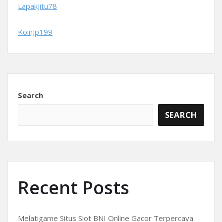
LapakJitu78
KoinJp199
Search
SEARCH
Recent Posts
Melatigame Situs Slot BNI Online Gacor Terpercaya