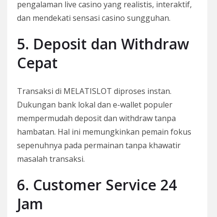
pengalaman live casino yang realistis, interaktif,
dan mendekati sensasi casino sungguhan.
5. Deposit dan Withdraw
Cepat
Transaksi di MELATISLOT diproses instan.
Dukungan bank lokal dan e-wallet populer
mempermudah deposit dan withdraw tanpa
hambatan. Hal ini memungkinkan pemain fokus
sepenuhnya pada permainan tanpa khawatir
masalah transaksi.
6. Customer Service 24
Jam