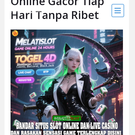
Online Gacor Tiap
Melatigame
Hari Tanpa Ribet
Slot Online Terpercaya Gampang Maxwin Hari Ini