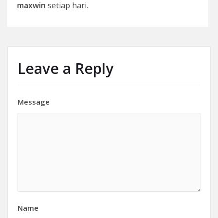
maxwin
setiap hari.
Leave a Reply
Message
Name