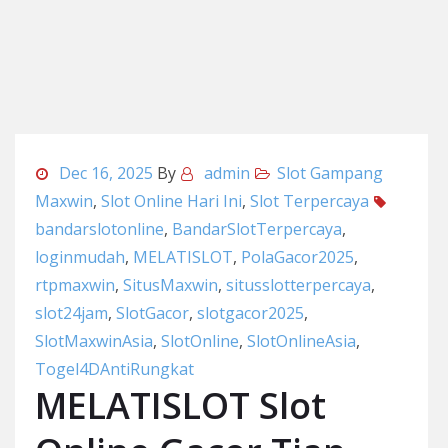
Skip to the content
Dec 16, 2025
By
admin
Slot Gampang
Maxwin
,
Slot Online Hari Ini
,
Slot Terpercaya
bandarslotonline
,
BandarSlotTerpercaya
,
loginmudah
,
MELATISLOT
,
PolaGacor2025
,
rtpmaxwin
,
SitusMaxwin
,
situsslotterpercaya
,
slot24jam
,
SlotGacor
,
slotgacor2025
,
SlotMaxwinAsia
,
SlotOnline
,
SlotOnlineAsia
,
Togel4DAntiRungkat
MELATISLOT Slot