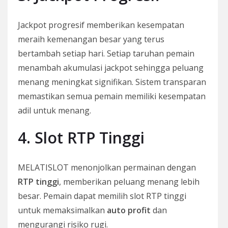
Jackpot progresif memberikan kesempatan
meraih kemenangan besar yang terus
bertambah setiap hari. Setiap taruhan pemain
menambah akumulasi jackpot sehingga peluang
menang meningkat signifikan. Sistem transparan
memastikan semua pemain memiliki kesempatan
adil untuk menang.
4. Slot RTP Tinggi
MELATISLOT menonjolkan permainan dengan
RTP tinggi
, memberikan peluang menang lebih
besar. Pemain dapat memilih slot RTP tinggi
untuk memaksimalkan
auto profit
dan
mengurangi risiko rugi.