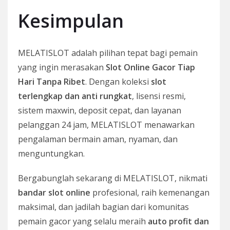
Kesimpulan
MELATISLOT adalah pilihan tepat bagi pemain
yang ingin merasakan
Slot Online Gacor Tiap
Hari Tanpa Ribet
. Dengan koleksi
slot
terlengkap dan anti rungkat
, lisensi resmi,
sistem maxwin, deposit cepat, dan layanan
pelanggan 24 jam, MELATISLOT menawarkan
pengalaman bermain aman, nyaman, dan
menguntungkan.
Bergabunglah sekarang di MELATISLOT, nikmati
bandar slot online
profesional, raih kemenangan
maksimal, dan jadilah bagian dari komunitas
pemain gacor yang selalu meraih
auto profit dan