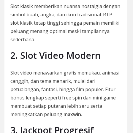
Slot klasik memberikan nuansa nostalgia dengan
simbol buah, angka, dan ikon tradisional. RTP
slot klasik tetap tinggi sehingga pemain memiliki
peluang menang optimal meski tampilannya
sederhana.
2. Slot Video Modern
Slot video menawarkan grafis memukau, animasi
canggih, dan tema menarik, mulai dari
petualangan, fantasi, hingga film populer. Fitur
bonus lengkap seperti free spin dan mini game
membuat setiap putaran lebih seru serta
meningkatkan peluang
maxwin
.
3. Jackpot Progresif