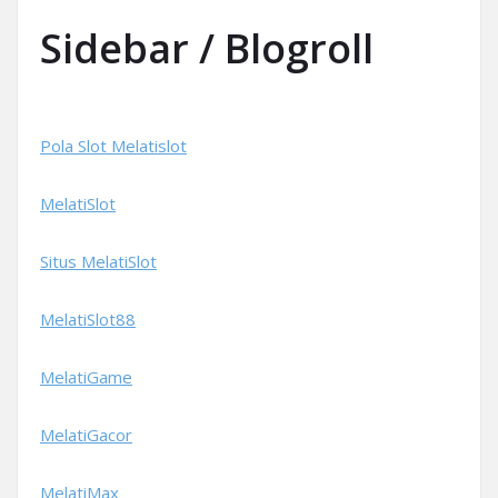
Sidebar / Blogroll
Pola Slot Melatislot
MelatiSlot
Situs MelatiSlot
MelatiSlot88
MelatiGame
MelatiGacor
MelatiMax