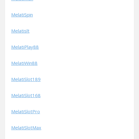
MelatiSpin
Melatislt
MelatiPlay88
MelatiWin88
MelatiSlot189
MelatiSlot168
MelatiSlotPro
MelatiSlotMax