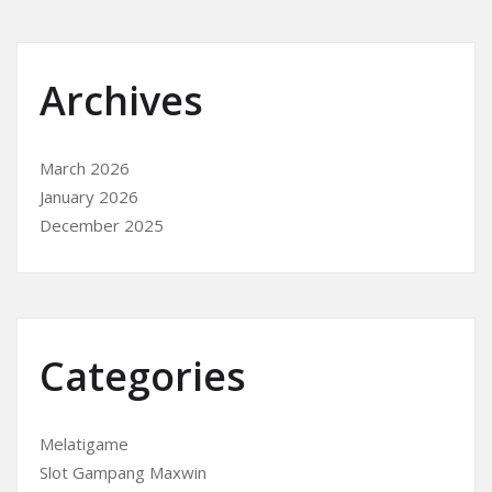
Archives
March 2026
January 2026
December 2025
Categories
Melatigame
Slot Gampang Maxwin