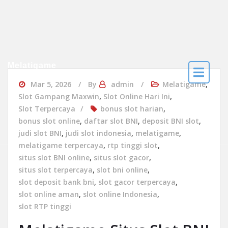
Skip to the content
Melatigame
Slot Online Terpercaya Gampang Maxwin Hari Ini
Mar 5, 2026
By
admin
Melatigame
,
Slot Gampang Maxwin
,
Slot Online Hari Ini
,
Slot Terpercaya
bonus slot harian
,
bonus slot online
,
daftar slot BNI
,
deposit BNI slot
,
judi slot BNI
,
judi slot indonesia
,
melatigame
,
melatigame terpercaya
,
rtp tinggi slot
,
situs slot BNI online
,
situs slot gacor
,
situs slot terpercaya
,
slot bni online
,
slot deposit bank bni
,
slot gacor terpercaya
,
slot online aman
,
slot online Indonesia
,
slot RTP tinggi