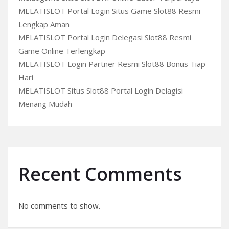
MELATISLOT Portal Login Situs Game Slot88 Resmi
Lengkap Aman
MELATISLOT Portal Login Delegasi Slot88 Resmi
Game Online Terlengkap
MELATISLOT Login Partner Resmi Slot88 Bonus Tiap
Hari
MELATISLOT Situs Slot88 Portal Login Delagisi
Menang Mudah
Recent Comments
No comments to show.