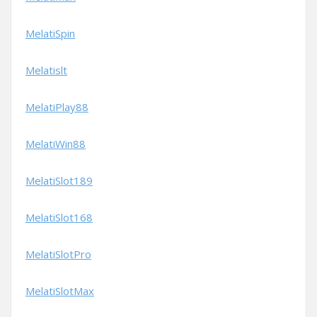
MelatiSpin
Melatislt
MelatiPlay88
MelatiWin88
MelatiSlot189
MelatiSlot168
MelatiSlotPro
MelatiSlotMax