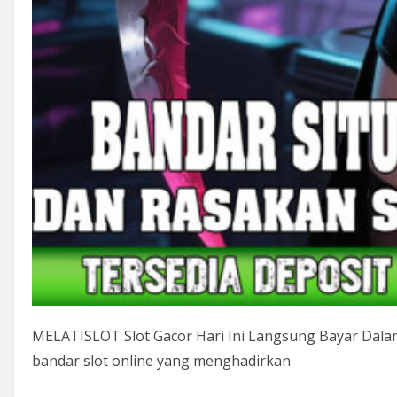
MELATISLOT Slot Gacor Hari Ini Langsung Bayar Dalam
bandar slot online yang menghadirkan