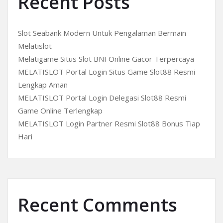
Recent Posts
Slot Seabank Modern Untuk Pengalaman Bermain
Melatislot
Melatigame Situs Slot BNI Online Gacor Terpercaya
MELATISLOT Portal Login Situs Game Slot88 Resmi
Lengkap Aman
MELATISLOT Portal Login Delegasi Slot88 Resmi
Game Online Terlengkap
MELATISLOT Login Partner Resmi Slot88 Bonus Tiap
Hari
Recent Comments