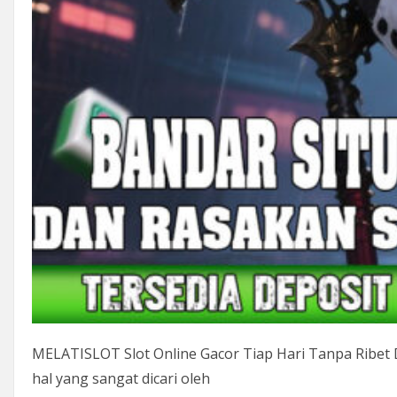
MELATISLOT Slot Online Gacor Tiap Hari Tanpa Ribe
hal yang sangat dicari oleh