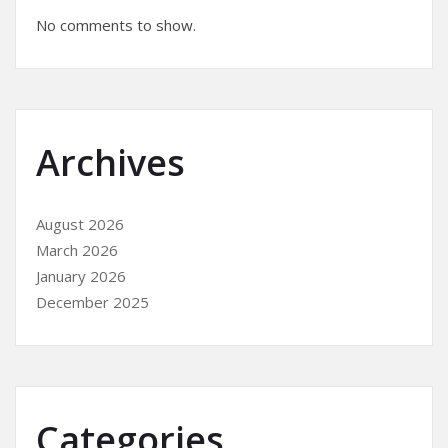
No comments to show.
Archives
August 2026
March 2026
January 2026
December 2025
Categories